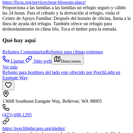
https://fscss.org/services/pear-blossom-place/
Proporciona a las familias a las familias un refugio seguro y cálido
las 24 horas. Para el cribado y la derivación al refugio, visita el
Centro de Apoyo Familiar. Después del horario de oficina, llama a la
línea de ayuda del refugio. También ofrece un refugio para
desbordamientos en clima frío. Toca el timbre para la entrada.
Qué hay aquí
Refugios Comunitarios
Refugios para climas extremos
Llamar
Sitio web
Direcciones
Ver más
Refugio para hombres del lado este ofrecido por PorchLight en
Eastgate Way
13668 Southeast Eastgate Way, Bellevue, WA 98005
(425) 698-1295
https://porchlightcares.org/shelter/